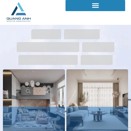
Celadon City -
Vinhomes Grand Park
Ms.Nhi
- Ms.Hà