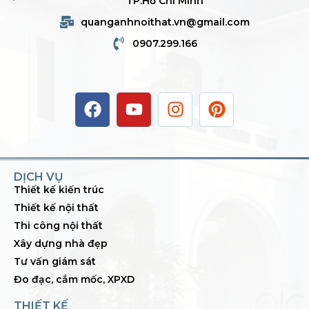
TP.Hồ Chí Minh
quanganhnoithat.vn@gmail.com
0907.299.166
DỊCH VỤ
Thiết kế kiến trúc
Thiết kế nội thất
Thi công nội thất
Xây dựng nhà đẹp
Tư vấn giám sát
Đo đạc, cắm mốc, XPXD
THIẾT KẾ