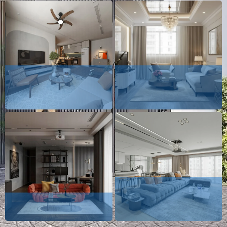
Celadon City -
Masteri Thủ Đức -
Mr.Dũng
Ms.Tuyết
Vinhomes Grand Park
Celadon City - Mr.Huy
- Ms.Hằng