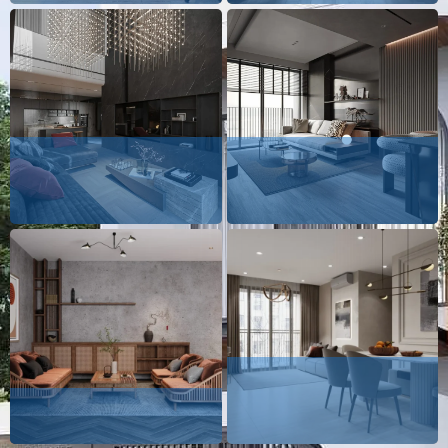
Vinhomes Grand Park
Celadon City -
- Ms.Uyển
Ms.Ngọc Hằng
Vinhomes Grand Park
Topaz Ellite - Mr.Vinh
- Ms.Huyền